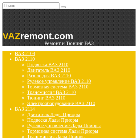
Перейти
Search
к
for:
содержанию
VAZ
remont.com
Ремонт и Тюнинг ВАЗ
ВАЗ 2109
ВАЗ 2110
Подвеска ВАЗ 2110
Двигатель ВАЗ 2110
Разное для ВАЗ 2110
Рулевое управление ВАЗ 2110
Тормозная система ВАЗ 2110
Трансмиссия ВАЗ 2110
Тюнинг ВАЗ 2110
Электрооборудование ВАЗ 2110
ВАЗ 2114
Двигатель Лады Приоры
Подвеска Лады Приоры
Рулевое управление Лады Приоры
Тормозная система Лады Приоры
Трансмиссия Лады Приоры