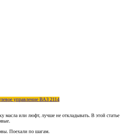
улевое управление ВАЗ 2114
ку масла или люфт, лучше не откладывать. В этой статье
рвые.
рвы. Поехали по шагам.