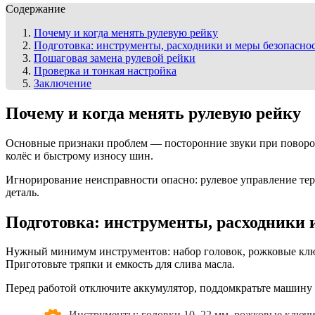
Содержание
Почему и когда менять рулевую рейку
Подготовка: инструменты, расходники и меры безопасно
Пошаговая замена рулевой рейки
Проверка и тонкая настройка
Заключение
Почему и когда менять рулевую рейку
Основные признаки проблем — посторонние звуки при повороте
колёс и быстрому износу шин.
Игнорирование неисправности опасно: рулевое управление тер
деталь.
Подготовка: инструменты, расходники 
Нужный минимум инструментов: набор головок, рожковые ключи
Приготовьте тряпки и емкость для слива масла.
Перед работой отключите аккумулятор, поддомкратьте машину и
Инструменты: головки 10–22 мм, рожковые ключи