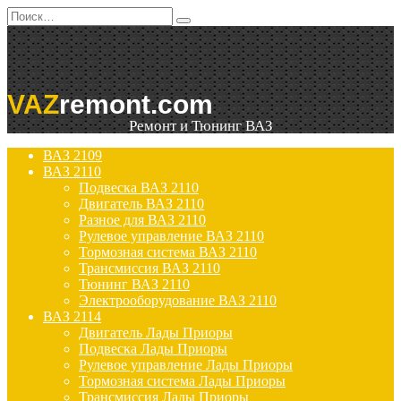
Перейти
Search
к
for:
содержанию
VAZ
remont.com
Ремонт и Тюнинг ВАЗ
ВАЗ 2109
ВАЗ 2110
Подвеска ВАЗ 2110
Двигатель ВАЗ 2110
Разное для ВАЗ 2110
Рулевое управление ВАЗ 2110
Тормозная система ВАЗ 2110
Трансмиссия ВАЗ 2110
Тюнинг ВАЗ 2110
Электрооборудование ВАЗ 2110
ВАЗ 2114
Двигатель Лады Приоры
Подвеска Лады Приоры
Рулевое управление Лады Приоры
Тормозная система Лады Приоры
Трансмиссия Лады Приоры