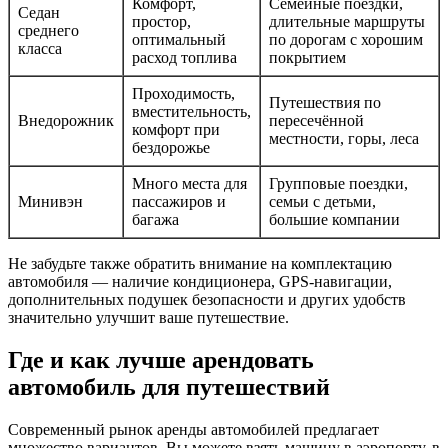
Комфорт,
Семейные поездки,
Седан
простор,
длительные маршруты
среднего
оптимальный
по дорогам с хорошим
класса
расход топлива
покрытием
Проходимость,
Путешествия по
вместительность,
Внедорожник
пересечённой
комфорт при
местности, горы, леса
бездорожье
Много места для
Групповые поездки,
Минивэн
пассажиров и
семьи с детьми,
багажа
большие компании
Не забудьте также обратить внимание на комплектацию
автомобиля — наличие кондиционера, GPS-навигации,
дополнительных подушек безопасности и других удобств
значительно улучшит ваше путешествие.
Где и как лучше арендовать
автомобиль для путешествий
Современный рынок аренды автомобилей предлагает
множество вариантов. Вы можете взять машину в аэропорту, в