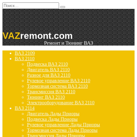
Перейти
Search
к
for:
содержанию
VAZ
remont.com
Ремонт и Тюнинг ВАЗ
ВАЗ 2109
ВАЗ 2110
Подвеска ВАЗ 2110
Двигатель ВАЗ 2110
Разное для ВАЗ 2110
Рулевое управление ВАЗ 2110
Тормозная система ВАЗ 2110
Трансмиссия ВАЗ 2110
Тюнинг ВАЗ 2110
Электрооборудование ВАЗ 2110
ВАЗ 2114
Двигатель Лады Приоры
Подвеска Лады Приоры
Рулевое управление Лады Приоры
Тормозная система Лады Приоры
Трансмиссия Лады Приоры