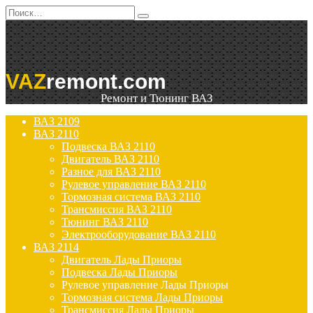
Перейти
Search
к
for:
содержанию
VAZ
remont.com
Ремонт и Тюнинг ВАЗ
ВАЗ 2109
ВАЗ 2110
Подвеска ВАЗ 2110
Двигатель ВАЗ 2110
Разное для ВАЗ 2110
Рулевое управление ВАЗ 2110
Тормозная система ВАЗ 2110
Трансмиссия ВАЗ 2110
Тюнинг ВАЗ 2110
Электрооборудование ВАЗ 2110
ВАЗ 2114
Двигатель Лады Приоры
Подвеска Лады Приоры
Рулевое управление Лады Приоры
Тормозная система Лады Приоры
Трансмиссия Лады Приоры