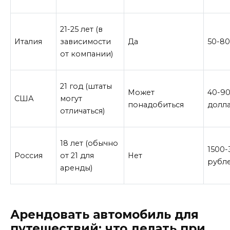
21-25 лет (в
Италия
зависимости
Да
50-80
от компании)
21 год (штаты
Может
40-9
США
могут
понадобиться
долл
отличаться)
18 лет (обычно
1500-
Россия
от 21 для
Нет
рубл
аренды)
Арендовать автомобиль для
путешествий: что делать при