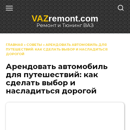
Перейти
к
VAZ
remont.com
содержанию
Ремонт и Тюнинг ВАЗ
ГЛАВНАЯ
»
СОВЕТЫ
»
АРЕНДОВАТЬ АВТОМОБИЛЬ ДЛЯ
ПУТЕШЕСТВИЙ: КАК СДЕЛАТЬ ВЫБОР И НАСЛАДИТЬСЯ
ДОРОГОЙ
Арендовать автомобиль
для путешествий: как
сделать выбор и
насладиться дорогой