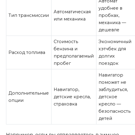
Автомат
удобнее в
Автоматическая
Тип трансмиссии
пробках,
или механика
механика —
дешевле
Стоимость
Экономичный
бензина и
хэтчбек для
Расход топлива
предполагаемый
долгих
пробег
поездок
Навигатор
поможет не
Навигатор,
заблудиться,
Дополнительные
детские кресла,
детское
опции
страховка
кресло —
безопасность
детей
Например, если вы отправляетесь в зимнее