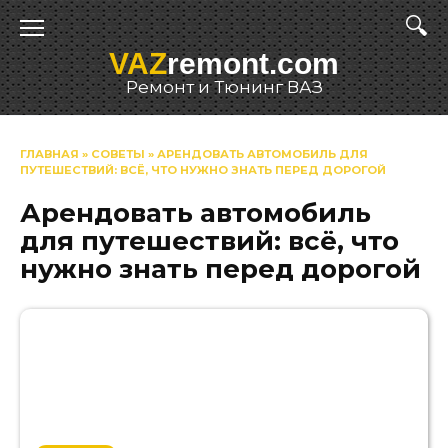
Перейти
к
VAZ
remont.com
содержанию
Ремонт и Тюнинг ВАЗ
ГЛАВНАЯ
»
СОВЕТЫ
»
АРЕНДОВАТЬ АВТОМОБИЛЬ ДЛЯ
ПУТЕШЕСТВИЙ: ВСЁ, ЧТО НУЖНО ЗНАТЬ ПЕРЕД ДОРОГОЙ
Арендовать автомобиль
для путешествий: всё, что
нужно знать перед дорогой