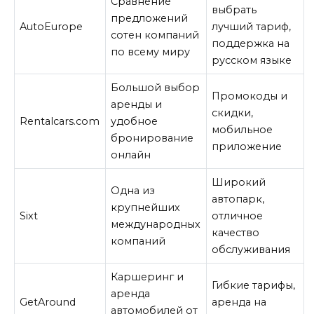
Сравнение
выбрать
предложений
AutoEurope
лучший тариф,
сотен компаний
поддержка на
по всему миру
русском языке
Большой выбор
Промокоды и
аренды и
скидки,
Rentalcars.com
удобное
мобильное
бронирование
приложение
онлайн
Широкий
Одна из
автопарк,
крупнейших
Sixt
отличное
международных
качество
компаний
обслуживания
Каршеринг и
Гибкие тарифы,
аренда
GetAround
аренда на
автомобилей от