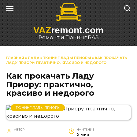
Перейти
к
содержанию
VAZ
remont.com
Ремонт и Тюнинг ВАЗ
ГЛАВНАЯ
»
ЛАДА
»
ТЮНИНГ ЛАДЫ ПРИОРЫ
»
КАК ПРОКАЧАТЬ
ЛАДУ ПРИОРУ: ПРАКТИЧНО, КРАСИВО И НЕДОРОГО
Как прокачать Ладу
Приору: практично,
красиво и недорого
ТЮНИНГ ЛАДЫ ПРИОРЫ
АВТОР
НА ЧТЕНИЕ
2 мин