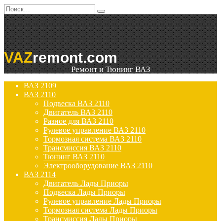
Перейти
Search
к
for:
содержанию
VAZ
remont.com
Ремонт и Тюнинг ВАЗ
ВАЗ 2109
ВАЗ 2110
Подвеска ВАЗ 2110
Двигатель ВАЗ 2110
Разное для ВАЗ 2110
Рулевое управление ВАЗ 2110
Тормозная система ВАЗ 2110
Трансмиссия ВАЗ 2110
Тюнинг ВАЗ 2110
Электрооборудование ВАЗ 2110
ВАЗ 2114
Двигатель Лады Приоры
Подвеска Лады Приоры
Рулевое управление Лады Приоры
Тормозная система Лады Приоры
Трансмиссия Лады Приоры