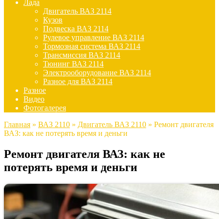
Лада
Двигатель ВАЗ 2114
Кузов
Подвеска ВАЗ 2114
Рулевое управление ВАЗ 2114
Тормозная система ВАЗ 2114
Трансмиссия ВАЗ 2114
Тюнинг ВАЗ 2114
Электрооборудование ВАЗ 2114
Разное для ВАЗ 2114
Разное
Видео
Фотогалерея
Главная
»
ВАЗ 2110
»
Двигатель ВАЗ 2110
»
Ремонт двигателя
ВАЗ: как не потерять время и деньги
Ремонт двигателя ВАЗ: как не
потерять время и деньги