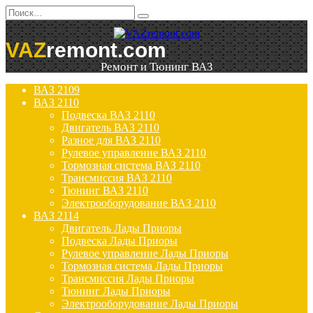
Перейти
Search
к
for:
содержанию
VAZ
remont.com
Ремонт и Тюнинг ВАЗ
ВАЗ 2109
ВАЗ 2110
Подвеска ВАЗ 2110
Двигатель ВАЗ 2110
Разное для ВАЗ 2110
Рулевое управление ВАЗ 2110
Тормозная система ВАЗ 2110
Трансмиссия ВАЗ 2110
Тюнинг ВАЗ 2110
Электрооборудование ВАЗ 2110
ВАЗ 2114
Двигатель Лады Приоры
Подвеска Лады Приоры
Рулевое управление Лады Приоры
Тормозная система Лады Приоры
Трансмиссия Лады Приоры
Тюнинг Лады Приоры
Электрооборудование Лады Приоры