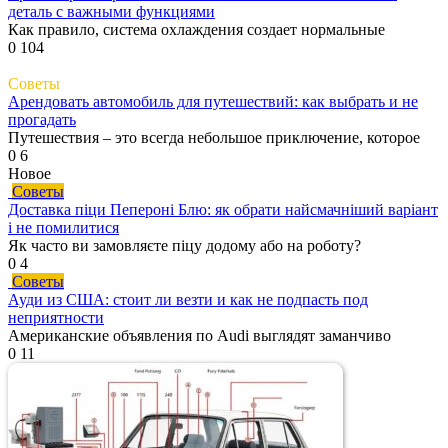
деталь с важными функциями
Как правило, система охлаждения создает нормальные
0
104
Советы
Арендовать автомобиль для путешествий: как выбрать и не
прогадать
Путешествия – это всегда небольшое приключение, которое
0
6
Новое
Советы
Доставка піци Пепероні Блю: як обрати найсмачніший варіант
і не помилитися
Як часто ви замовляєте піцу додому або на роботу?
0
4
Советы
Ауди из США: стоит ли везти и как не подпасть под
неприятности
Американские объявления по Audi выглядят заманчиво
0
11