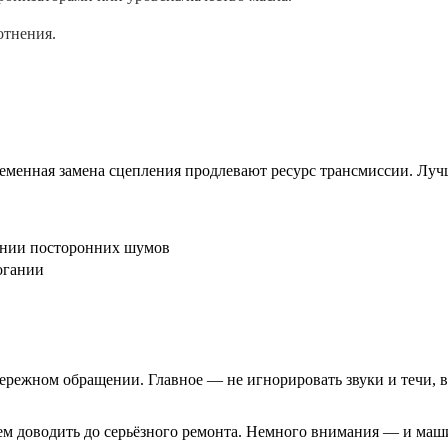
отнения.
временная замена сцепления продлевают ресурс трансмиссии. Лу
ении посторонних шумов
огании
режном обращении. Главное — не игнорировать звуки и течи, во
чем доводить до серьёзного ремонта. Немного внимания — и маш