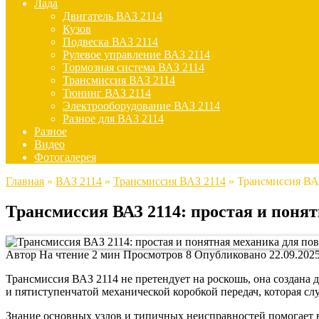
Лада
Двигатель ВАЗ 2114
Кузов
Подвеска ВАЗ 2114
Рулевое управление ВАЗ 2114
Тормозная система ВАЗ 2114
Трансмиссия ВАЗ 2114
Тюнинг ВАЗ 2114
Электрооборудование ВАЗ 2114
Разное для ВАЗ 2114
Разное
Видео
Фотогалерея
Главная
»
ВАЗ 2114
»
Трансмиссия ВАЗ 2114
»
Трансмиссия ВАЗ
Трансмиссия ВАЗ 2114: простая и поня
Автор
На чтение
2 мин
Просмотров
8
Опубликовано
22.09.202
Трансмиссия ВАЗ 2114 не претендует на роскошь, она создана
и пятиступенчатой механической коробкой передач, которая сл
Знание основных узлов и типичных неисправностей помогает во