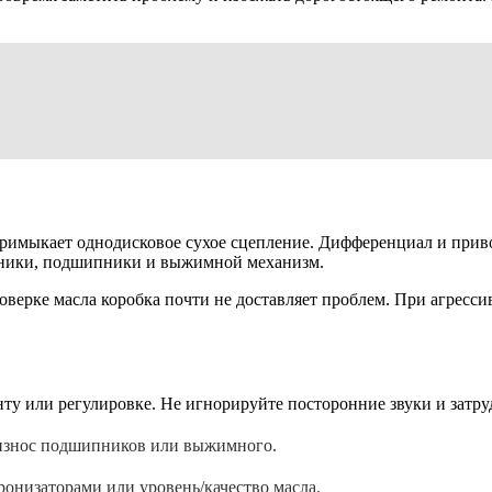
примыкает однодисковое сухое сцепление. Дифференциал и прив
льники, подшипники и выжимной механизм.
проверке масла коробка почти не доставляет проблем. При агре
нту или регулировке. Не игнорируйте посторонние звуки и затру
износ подшипников или выжимного.
онизаторами или уровень/качество масла.