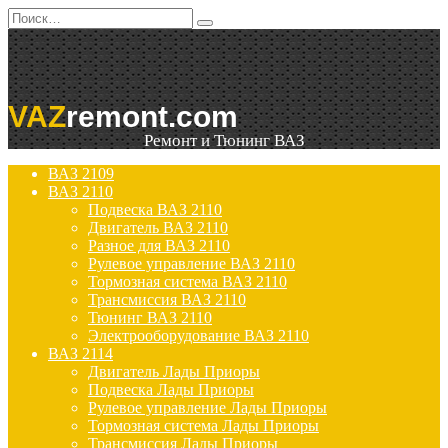
Перейти
Search
к
for:
содержанию
VAZ
remont.com
Ремонт и Тюнинг ВАЗ
ВАЗ 2109
ВАЗ 2110
Подвеска ВАЗ 2110
Двигатель ВАЗ 2110
Разное для ВАЗ 2110
Рулевое управление ВАЗ 2110
Тормозная система ВАЗ 2110
Трансмиссия ВАЗ 2110
Тюнинг ВАЗ 2110
Электрооборудование ВАЗ 2110
ВАЗ 2114
Двигатель Лады Приоры
Подвеска Лады Приоры
Рулевое управление Лады Приоры
Тормозная система Лады Приоры
Трансмиссия Лады Приоры