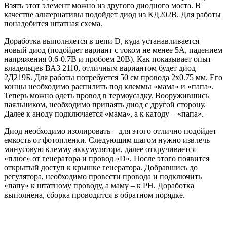
Взять этот элемент можно из другого диодного моста. В
качестве альтернативы подойдет диод из КД202В. Для работы
понадобится штатная схема.
Доработка выполняется в цепи D, куда устанавливается
новый диод (подойдет вариант с током не менее 5A, падением
напряжения 0.6-0.7В и пробоем 20В). Как показывает опыт
владельцев ВАЗ 2110, отличным вариантом будет диод
2Д219Б. Для работы потребуется 50 см провода 2х0.75 мм. Его
концы необходимо распилить под клеммы «мама» и «папа».
Теперь можно одеть провод в термоусадку. Вооружившись
паяльником, необходимо припаять диод с другой сторону.
Далее к аноду подключается «мама», а к катоду – «папа».
Диод необходимо изолировать – для этого отлично подойдет
емкость от фотопленки. Следующим шагом нужно извлечь
минусовую клемму аккумулятора, далее откручивается
«плюс» от генератора и провод «D». После этого появится
открытый доступ к крышке генератора. Добравшись до
регулятора, необходимо провести провода и подключить
«папу» к штатному проводу, а маму – к РН. Доработка
выполнена, сборка проводится в обратном порядке.