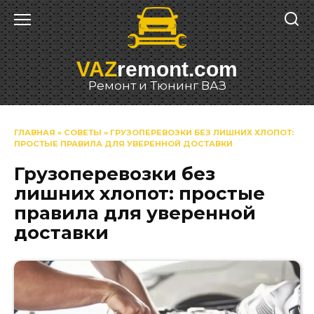
Перейти
к
содержанию
VAZ
remont.com
Ремонт и Тюнинг ВАЗ
ГЛАВНАЯ
»
СОВЕТЫ
»
ГРУЗОПЕРЕВОЗКИ БЕЗ ЛИШНИХ ХЛОПОТ:
ПРОСТЫЕ ПРАВИЛА ДЛЯ УВЕРЕННОЙ ДОСТАВКИ
Грузоперевозки без
лишних хлопот: простые
правила для уверенной
доставки