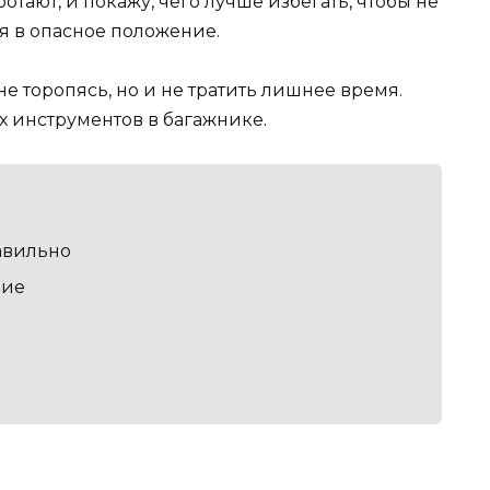
тают, и покажу, чего лучше избегать, чтобы не
я в опасное положение.
не торопясь, но и не тратить лишнее время.
х инструментов в багажнике.
авильно
ние
е