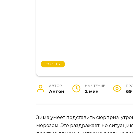
СОВЕТЫ
АВТОР
НА ЧТЕНИЕ
ПР
Антон
2 мин
69
Зима умеет подставить сюрприз: утро
морозом. Это раздражает, но ситуацию