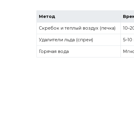
Метод
Вре
Скребок и теплый воздух (печка)
10–2
Удалители льда (спреи)
5–10
Горячая вода
Мгн