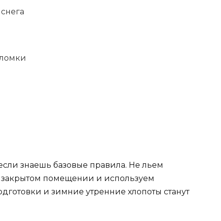
 снега
оломки
 если знаешь базовые правила. Не льем
в закрытом помещении и используем
дготовки и зимние утренние хлопоты станут