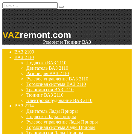
Перейти
Search
к
for:
содержанию
VAZ
remont.com
Ремонт и Тюнинг ВАЗ
ВАЗ 2109
ВАЗ 2110
Подвеска ВАЗ 2110
Двигатель ВАЗ 2110
Разное для ВАЗ 2110
Рулевое управление ВАЗ 2110
Тормозная система ВАЗ 2110
Трансмиссия ВАЗ 2110
Тюнинг ВАЗ 2110
Электрооборудование ВАЗ 2110
ВАЗ 2114
Двигатель Лады Приоры
Подвеска Лады Приоры
Рулевое управление Лады Приоры
Тормозная система Лады Приоры
Трансмиссия Лады Приоры