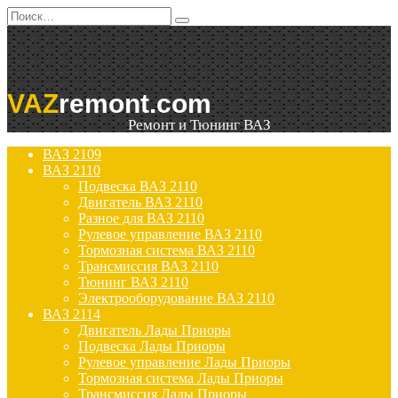
Перейти
Search
к
for:
содержанию
VAZ
remont.com
Ремонт и Тюнинг ВАЗ
ВАЗ 2109
ВАЗ 2110
Подвеска ВАЗ 2110
Двигатель ВАЗ 2110
Разное для ВАЗ 2110
Рулевое управление ВАЗ 2110
Тормозная система ВАЗ 2110
Трансмиссия ВАЗ 2110
Тюнинг ВАЗ 2110
Электрооборудование ВАЗ 2110
ВАЗ 2114
Двигатель Лады Приоры
Подвеска Лады Приоры
Рулевое управление Лады Приоры
Тормозная система Лады Приоры
Трансмиссия Лады Приоры