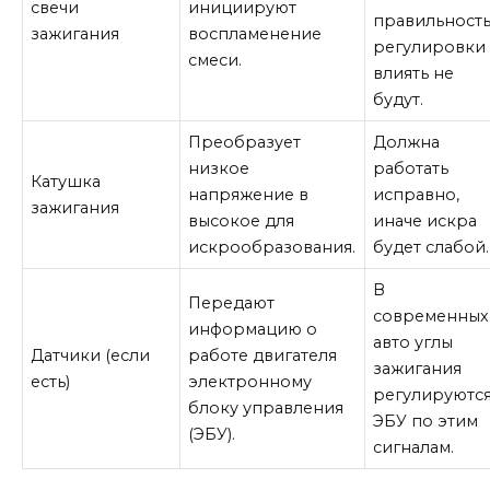
свечи
инициируют
правильност
зажигания
воспламенение
регулировки
смеси.
влиять не
будут.
Преобразует
Должна
низкое
работать
Катушка
напряжение в
исправно,
зажигания
высокое для
иначе искра
искрообразования.
будет слабой.
В
Передают
современных
информацию о
авто углы
Датчики (если
работе двигателя
зажигания
есть)
электронному
регулируютс
блоку управления
ЭБУ по этим
(ЭБУ).
сигналам.