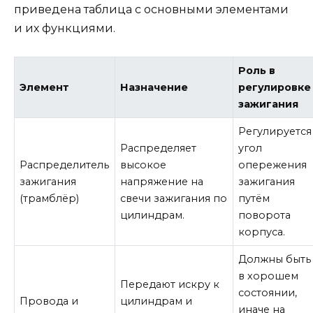
приведена таблица с основными элементами
и их функциями.
Роль в
Элемент
Назначение
регулировке
зажигания
Регулируется
Распределяет
угол
Распределитель
высокое
опережения
зажигания
напряжение на
зажигания
(трамблёр)
свечи зажигания по
путём
цилиндрам.
поворота
корпуса.
Должны быть
в хорошем
Передают искру к
состоянии,
Провода и
цилиндрам и
иначе на