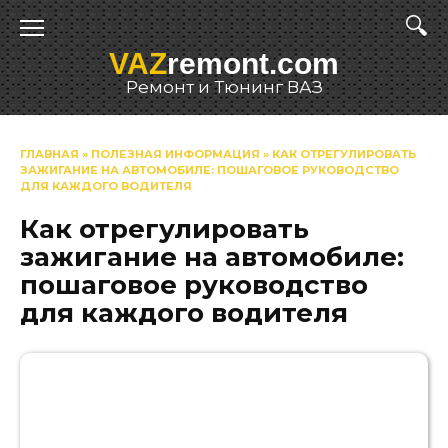
Перейти
к
VAZ
remont.com
содержанию
Ремонт и Тюнинг ВАЗ
ГЛАВНАЯ
»
ПОЛЕЗНАЯ ИНФОРМАЦИЯ
»
КАК ОТРЕГУЛИРОВАТЬ
ЗАЖИГАНИЕ НА АВТОМОБИЛЕ: ПОШАГОВОЕ РУКОВОДСТВО
ДЛЯ КАЖДОГО ВОДИТЕЛЯ
Как отрегулировать
зажигание на автомобиле:
пошаговое руководство
для каждого водителя