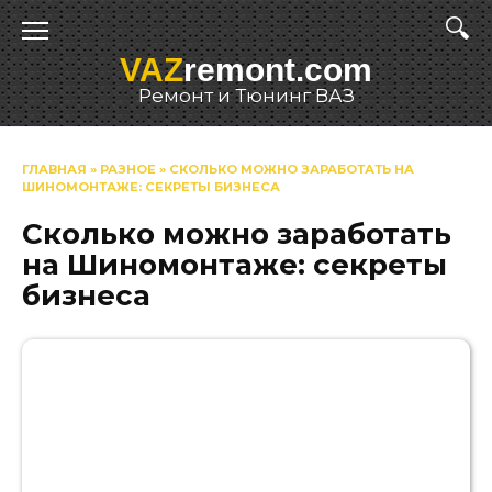
Перейти
к
VAZ
remont.com
содержанию
Ремонт и Тюнинг ВАЗ
ГЛАВНАЯ
»
РАЗНОЕ
»
СКОЛЬКО МОЖНО ЗАРАБОТАТЬ НА
ШИНОМОНТАЖЕ: СЕКРЕТЫ БИЗНЕСА
Сколько можно заработать
на Шиномонтаже: секреты
бизнеса