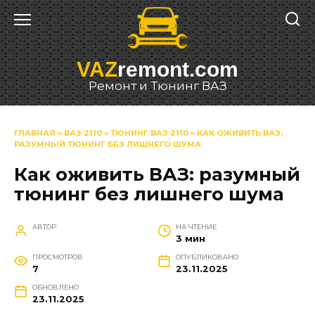
Перейти
к
содержанию
VAZ
remont.com
Ремонт и Тюнинг ВАЗ
ГЛАВНАЯ
»
ВАЗ 2110
»
ТЮНИНГ ВАЗ 2110
»
КАК ОЖИВИТЬ ВАЗ:
РАЗУМНЫЙ ТЮНИНГ БЕЗ ЛИШНЕГО ШУМА
Как оживить ВАЗ: разумный
тюнинг без лишнего шума
АВТОР
НА ЧТЕНИЕ
3 мин
ПРОСМОТРОВ
ОПУБЛИКОВАНО
7
23.11.2025
ОБНОВЛЕНО
23.11.2025