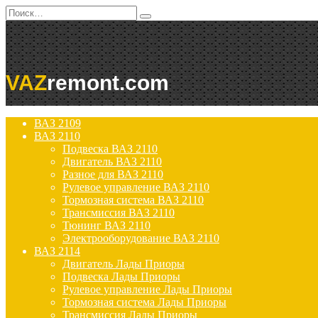
Перейти
Search
к
for:
содержанию
VAZ
remont.com
ВАЗ 2109
ВАЗ 2110
Подвеска ВАЗ 2110
Двигатель ВАЗ 2110
Разное для ВАЗ 2110
Рулевое управление ВАЗ 2110
Тормозная система ВАЗ 2110
Трансмиссия ВАЗ 2110
Тюнинг ВАЗ 2110
Электрооборудование ВАЗ 2110
ВАЗ 2114
Двигатель Лады Приоры
Подвеска Лады Приоры
Рулевое управление Лады Приоры
Тормозная система Лады Приоры
Трансмиссия Лады Приоры