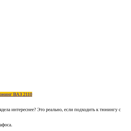
юнинг ВАЗ 2110
дела интереснее? Это реально, если подходить к тюнингу с
афоса.