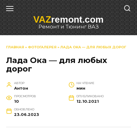
Перейти
к
VAZ
remont.com
содержанию
Ремонт и Тюнинг ВАЗ
ГЛАВНАЯ
»
ФОТОГАЛЕРЕЯ
»
ЛАДА ОКА — ДЛЯ ЛЮБЫХ ДОРОГ
Лада Ока — для любых
дорог
АВТОР
НА ЧТЕНИЕ
Антон
мин
ПРОСМОТРОВ
ОПУБЛИКОВАНО
10
12.10.2021
ОБНОВЛЕНО
23.06.2023