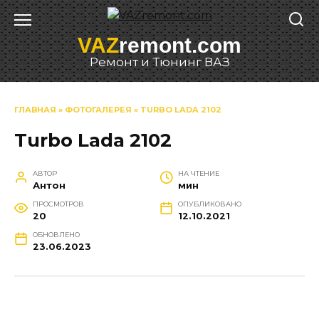
Перейти
к
VAZ
remont.com
содержанию
Ремонт и Тюнинг ВАЗ
ГЛАВНАЯ
»
ФОТОГАЛЕРЕЯ
»
TURBO LADA 2102
Turbo Lada 2102
АВТОР
НА ЧТЕНИЕ
Антон
мин
ПРОСМОТРОВ
ОПУБЛИКОВАНО
20
12.10.2021
ОБНОВЛЕНО
23.06.2023