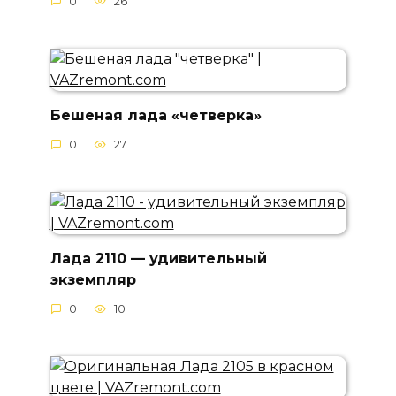
0
26
Бешеная лада «четверка»
0
27
Лада 2110 — удивительный
экземпляр
0
10