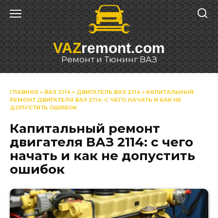
Перейти
к
содержанию
VAZ
remont.com
Ремонт и Тюнинг ВАЗ
ГЛАВНАЯ
»
ВАЗ 2114
»
ДВИГАТЕЛЬ ВАЗ 2114
»
КАПИТАЛЬНЫЙ
РЕМОНТ ДВИГАТЕЛЯ ВАЗ 2114: С ЧЕГО НАЧАТЬ И КАК НЕ
ДОПУСТИТЬ ОШИБОК
Капитальный ремонт
двигателя ВАЗ 2114: с чего
начать и как не допустить
ошибок