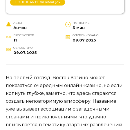
ПОЛЕЗНАЯ ИНФОРМАЦИЯ
АВТОР
НА ЧТЕНИЕ
Антон
3 мин
ПРОСМОТРОВ
ОПУБЛИКОВАНО
11
09.07.2025
ОБНОВЛЕНО
09.07.2025
На первый взгляд, Восток Казино может
показаться очередным онлайн-казино, но если
копнуть глубже, заметно, что здесь стараются
создать неповторимую атмосферу. Название
уже вызывает ассоциации с загадочными
странами и приключениями, что удачно
вписывается в тематику азартных развлечений.