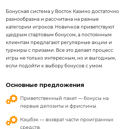
Бонусная система у Восток Казино достаточно
разнообразна и рассчитана на разные
категории игроков. Новичков приветствуют
щедрым стартовым бонусом, а постоянным
клиентам предлагают регулярные акции и
турниры с призами. Все это делает процесс
игры не только интересным, но и выгодным,
если подойти к выбору бонусов с умом.
Основные предложения
Приветственный пакет — бонусы на
первые депозиты и фриспины.
Кэшбэк — возврат части проигранных
средств.