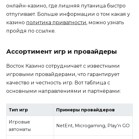
онлайн-казино, где лишняя путаница быстро
отпугивает. Больше информации о том какая у
казино
политика приватности
, можно узнать
пройдя по ссылке.
Ассортимент игр и провайдеры
Восток Казино сотрудничает с известными
игровыми провайдерами, что гарантирует
качество и честность игр. Вот таблица с
основными направлениями и партнёрами:
Тип игр
Примеры провайдеров
Игровые
NetEnt, Microgaming, Play’n GO
автоматы