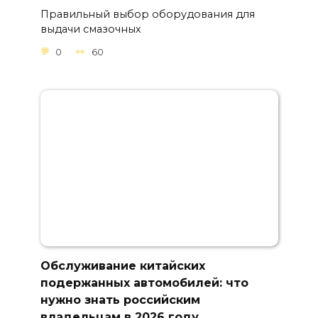
Правильный выбор оборудования для
выдачи смазочных
0
60
Обслуживание китайских
подержанных автомобилей: что
нужно знать российским
владельцам в 2026 году