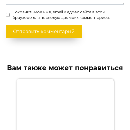
Сохранить моё имя, email и адрес сайта в этом
браузере для последующих моих комментариев.
Вам также может понравиться