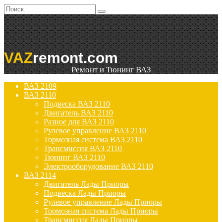
Перейти
Search
к
for:
содержанию
VAZ
remont.com
Ремонт и Тюнинг ВАЗ
ВАЗ 2109
ВАЗ 2110
Подвеска ВАЗ 2110
Двигатель ВАЗ 2110
Разное для ВАЗ 2110
Рулевое управление ВАЗ 2110
Тормозная система ВАЗ 2110
Трансмиссия ВАЗ 2110
Тюнинг ВАЗ 2110
Электрооборудование ВАЗ 2110
ВАЗ 2114
Двигатель Лады Приоры
Подвеска Лады Приоры
Рулевое управление Лады Приоры
Тормозная система Лады Приоры
Трансмиссия Лады Приоры