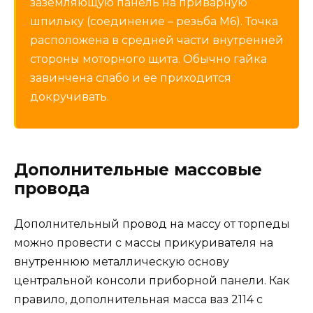
заземляющую панель на приварную
шпильку (соединение – резьба М6). Точка
расположена в средней части внутренней
стороны моторного щита. Обычно гайка
завинчена слабо и ее приходится
докручивать.
Дополнительные массовые
провода
Дополнительный провод на массу от торпеды
можно провести с массы прикуривателя на
внутреннюю металлическую основу
центральной консоли приборной панели. Как
правило, дополнительная масса ваз 2114 с