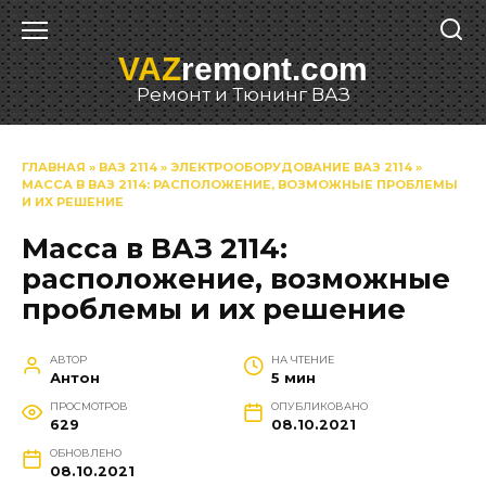
Перейти
к
VAZ
remont.com
содержанию
Ремонт и Тюнинг ВАЗ
ГЛАВНАЯ
»
ВАЗ 2114
»
ЭЛЕКТРООБОРУДОВАНИЕ ВАЗ 2114
»
МАССА В ВАЗ 2114: РАСПОЛОЖЕНИЕ, ВОЗМОЖНЫЕ ПРОБЛЕМЫ
И ИХ РЕШЕНИЕ
Масса в ВАЗ 2114:
расположение, возможные
проблемы и их решение
АВТОР
НА ЧТЕНИЕ
Антон
5 мин
ПРОСМОТРОВ
ОПУБЛИКОВАНО
629
08.10.2021
ОБНОВЛЕНО
08.10.2021