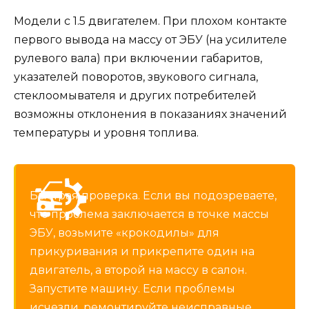
Модели с 1.5 двигателем. При плохом контакте
первого вывода на массу от ЭБУ (на усилителе
рулевого вала) при включении габаритов,
указателей поворотов, звукового сигнала,
стеклоомывателя и других потребителей
возможны отклонения в показаниях значений
температуры и уровня топлива.
Быстрая проверка. Если вы подозреваете,
что проблема заключается в точке массы
ЭБУ, возьмите «крокодилы» для
прикуривания и прикрепите один на
двигатель, а второй на массу в салон.
Запустите машину. Если проблемы
исчезли, ремонтируйте неисправные