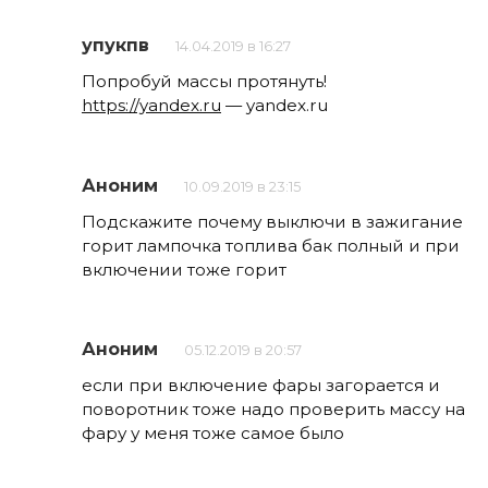
упукпв
14.04.2019 в 16:27
Попробуй массы протянуть!
https://yandex.ru
— yandex.ru
Аноним
10.09.2019 в 23:15
Подскажите почему выключи в зажигание
горит лампочка топлива бак полный и при
включении тоже горит
Аноним
05.12.2019 в 20:57
если при включение фары загорается и
поворотник тоже надо проверить массу на
фару у меня тоже самое было