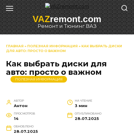
Перейти
к
VAZ
remont.com
содержанию
Ремонт и Тюнинг ВАЗ
ГЛАВНАЯ
»
ПОЛЕЗНАЯ ИНФОРМАЦИЯ
»
КАК ВЫБРАТЬ ДИСКИ
ДЛЯ АВТО: ПРОСТО О ВАЖНОМ
Как выбрать диски для
авто: просто о важном
ПОЛЕЗНАЯ ИНФОРМАЦИЯ
АВТОР
НА ЧТЕНИЕ
Антон
3 мин
ПРОСМОТРОВ
ОПУБЛИКОВАНО
14
28.07.2025
ОБНОВЛЕНО
28.07.2025