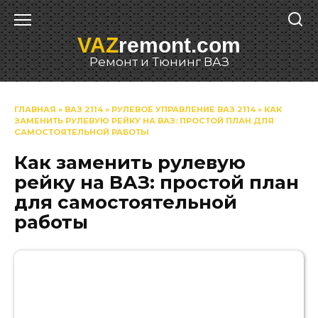
Перейти
к
VAZ
remont.com
содержанию
Ремонт и Тюнинг ВАЗ
ГЛАВНАЯ
»
ВАЗ 2114
»
РУЛЕВОЕ УПРАВЛЕНИЕ ВАЗ 2114
»
КАК
ЗАМЕНИТЬ РУЛЕВУЮ РЕЙКУ НА ВАЗ: ПРОСТОЙ ПЛАН ДЛЯ
САМОСТОЯТЕЛЬНОЙ РАБОТЫ
Как заменить рулевую
рейку на ВАЗ: простой план
для самостоятельной
работы