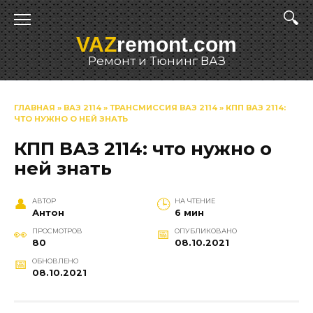
Перейти
к
VAZ
remont.com
содержанию
Ремонт и Тюнинг ВАЗ
ГЛАВНАЯ
»
ВАЗ 2114
»
ТРАНСМИССИЯ ВАЗ 2114
»
КПП ВАЗ 2114:
ЧТО НУЖНО О НЕЙ ЗНАТЬ
КПП ВАЗ 2114: что нужно о
ней знать
АВТОР
НА ЧТЕНИЕ
Антон
6 мин
ПРОСМОТРОВ
ОПУБЛИКОВАНО
80
08.10.2021
ОБНОВЛЕНО
08.10.2021