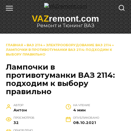
Перейти
к
VAZ
remont.com
содержанию
Ремонт и Тюнинг ВАЗ
ГЛАВНАЯ
»
ВАЗ 2114
»
ЭЛЕКТРООБОРУДОВАНИЕ ВАЗ 2114
»
ЛАМПОЧКИ В ПРОТИВОТУМАНКИ ВАЗ 2114: ПОДХОДИМ К
ВЫБОРУ ПРАВИЛЬНО
Лампочки в
противотуманки ВАЗ 2114:
подходим к выбору
правильно
АВТОР
НА ЧТЕНИЕ
Антон
4 мин
ПРОСМОТРОВ
ОПУБЛИКОВАНО
32
08.10.2021
ОБНОВЛЕНО