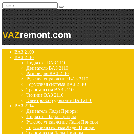
Перейти
Search
к
for:
содержанию
VAZ
remont.com
ВАЗ 2109
ВАЗ 2110
Подвеска ВАЗ 2110
Двигатель ВАЗ 2110
Разное для ВАЗ 2110
Рулевое управление ВАЗ 2110
Тормозная система ВАЗ 2110
Трансмиссия ВАЗ 2110
Тюнинг ВАЗ 2110
Электрооборудование ВАЗ 2110
ВАЗ 2114
Двигатель Лады Приоры
Подвеска Лады Приоры
Рулевое управление Лады Приоры
Тормозная система Лады Приоры
Трансмиссия Лады Приоры