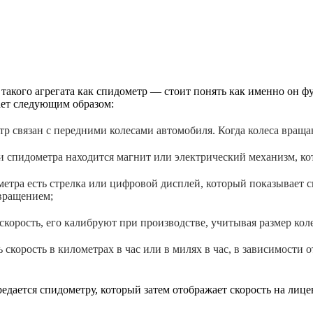
такого агрегата как спидометр — стоит понять как именно он 
ает следующим образом:
тр связан с передними колесами автомобиля. Когда колеса вращ
ри спидометра находится магнит или электрический механизм, ко
метра есть стрелка или цифровой дисплей, который показывает с
 вращением;
скорость, его калибруют при производстве, учитывая размер кол
 скорость в километрах в час или в милях в час, в зависимости 
едается спидометру, который затем отображает скорость на лице