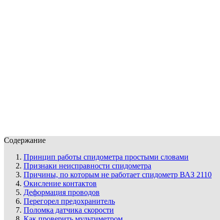
Содержание
Принцип работы спидометра простыми словами
Признаки неисправности спидометра
Причины, по которым не работает спидометр ВАЗ 2110
Окисление контактов
Деформация проводов
Перегорел предохранитель
Поломка датчика скорости
Как проверить мультиметром