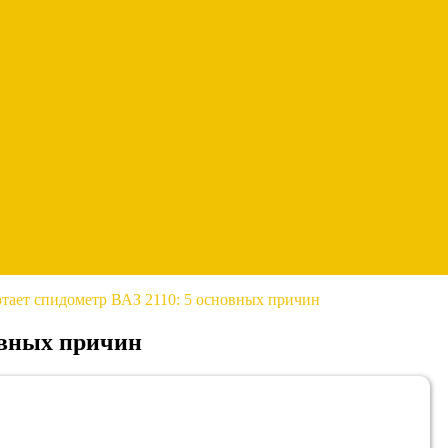
отает спидометр ВАЗ 2110: 5 основных причин
овных причин