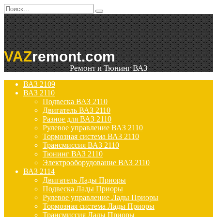
Перейти
Search
к
for:
содержанию
VAZ
remont.com
Ремонт и Тюнинг ВАЗ
ВАЗ 2109
ВАЗ 2110
Подвеска ВАЗ 2110
Двигатель ВАЗ 2110
Разное для ВАЗ 2110
Рулевое управление ВАЗ 2110
Тормозная система ВАЗ 2110
Трансмиссия ВАЗ 2110
Тюнинг ВАЗ 2110
Электрооборудование ВАЗ 2110
ВАЗ 2114
Двигатель Лады Приоры
Подвеска Лады Приоры
Рулевое управление Лады Приоры
Тормозная система Лады Приоры
Трансмиссия Лады Приоры