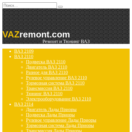
Перейти
Search
к
for:
содержанию
VAZ
remont.com
Ремонт и Тюнинг ВАЗ
ВАЗ 2109
ВАЗ 2110
Подвеска ВАЗ 2110
Двигатель ВАЗ 2110
Разное для ВАЗ 2110
Рулевое управление ВАЗ 2110
Тормозная система ВАЗ 2110
Трансмиссия ВАЗ 2110
Тюнинг ВАЗ 2110
Электрооборудование ВАЗ 2110
ВАЗ 2114
Двигатель Лады Приоры
Подвеска Лады Приоры
Рулевое управление Лады Приоры
Тормозная система Лады Приоры
Трансмиссия Лады Приоры