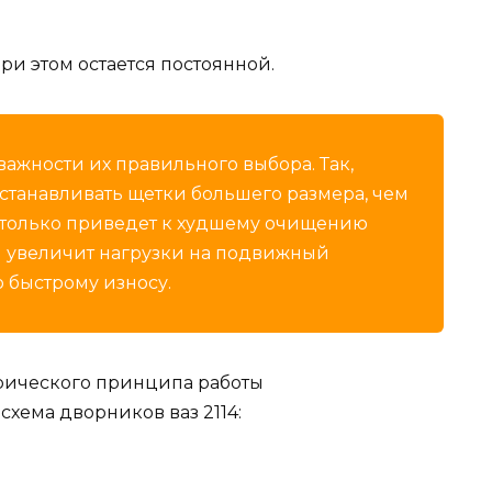
ри этом остается постоянной.
 важности их правильного выбора. Так,
станавливать щетки большего размера, чем
е только приведет к худшему очищению
 и увеличит нагрузки на подвижный
о быстрому износу.
трического принципа работы
хема дворников ваз 2114: