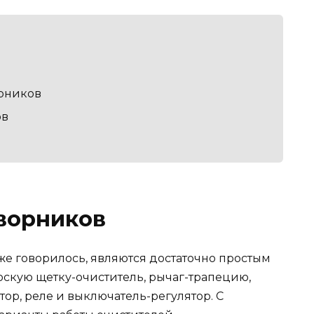
рников
ов
ворников
уже говорилось, являются достаточно простым
оскую щетку-очиститель, рычаг-трапецию,
р, реле и выключатель-регулятор. С