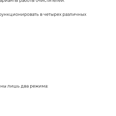
арианты работы очистителей.
 функционировать в четырех различных
пны лишь два режима: