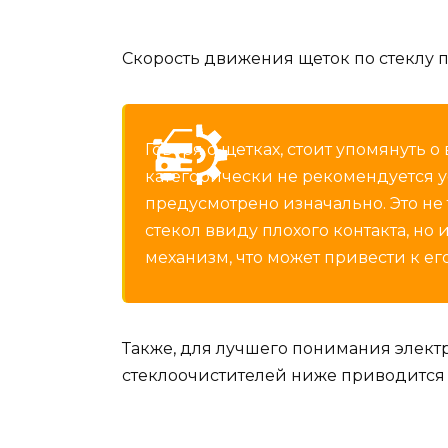
Скорость движения щеток по стеклу п
Говоря о щетках, стоит упомянуть о
категорически не рекомендуется у
предусмотрено изначально. Это н
стекол ввиду плохого контакта, но
механизм, что может привести к ег
Также, для лучшего понимания элек
стеклоочистителей ниже приводится с