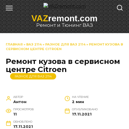
Перейти
к
VAZ
remont.com
содержанию
Ремонт и Тюнинг ВАЗ
ГЛАВНАЯ
»
ВАЗ 2114
»
РАЗНОЕ ДЛЯ ВАЗ 2114
»
РЕМОНТ КУЗОВА В
СЕРВИСНОМ ЦЕНТРЕ CITROEN
Ремонт кузова в сервисном
центре Citroen
РАЗНОЕ ДЛЯ ВАЗ 2114
АВТОР
НА ЧТЕНИЕ
Антон
2 мин
ПРОСМОТРОВ
ОПУБЛИКОВАНО
11
17.11.2021
ОБНОВЛЕНО
17.11.2021