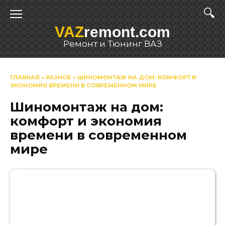
Перейти
к
VAZ
remont.com
содержанию
Ремонт и Тюнинг ВАЗ
ГЛАВНАЯ
»
РАЗНОЕ
»
ШИНОМОНТАЖ НА ДОМ: КОМФОРТ И
ЭКОНОМИЯ ВРЕМЕНИ В СОВРЕМЕННОМ МИРЕ
Шиномонтаж на дом:
комфорт и экономия
времени в современном
мире