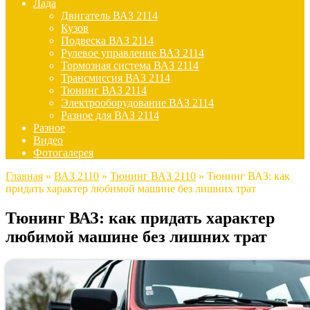
Лада
Двигатель ВАЗ 2114
Кузов
Подвеска ВАЗ 2114
Рулевое управление ВАЗ 2114
Тормозная система ВАЗ 2114
Трансмиссия ВАЗ 2114
Тюнинг ВАЗ 2114
Электрооборудование ВАЗ 2114
Разное для ВАЗ 2114
Разное
Видео
Фотогалерея
Главная
»
ВАЗ 2110
»
Тюнинг ВАЗ 2110
»
Тюнинг ВАЗ: как
придать характер любимой машине без лишних трат
Тюнинг ВАЗ: как придать характер
любимой машине без лишних трат