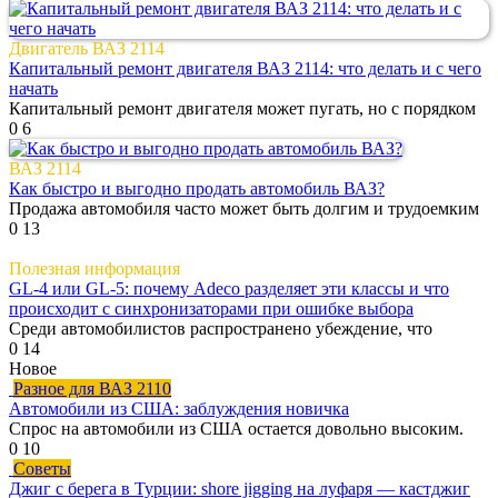
Двигатель ВАЗ 2114
Капитальный ремонт двигателя ВАЗ 2114: что делать и с чего
начать
Капитальный ремонт двигателя может пугать, но с порядком
0
6
ВАЗ 2114
Как быстро и выгодно продать автомобиль ВАЗ?
Продажа автомобиля часто может быть долгим и трудоемким
0
13
Полезная информация
GL-4 или GL-5: почему Adeco разделяет эти классы и что
происходит с синхронизаторами при ошибке выбора
Среди автомобилистов распространено убеждение, что
0
14
Новое
Разное для ВАЗ 2110
Автомобили из США: заблуждения новичка
Спрос на автомобили из США остается довольно высоким.
0
10
Советы
Джиг с берега в Турции: shore jigging на луфаря — кастджиг