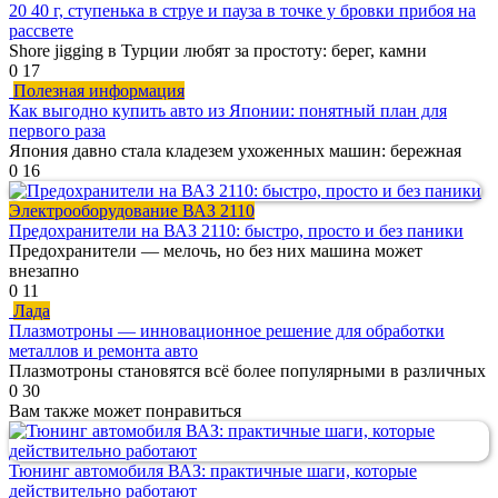
20 40 г, ступенька в струе и пауза в точке у бровки прибоя на
рассвете
Shore jigging в Турции любят за простоту: берег, камни
0
17
Полезная информация
Как выгодно купить авто из Японии: понятный план для
первого раза
Япония давно стала кладезем ухоженных машин: бережная
0
16
Электрооборудование ВАЗ 2110
Предохранители на ВАЗ 2110: быстро, просто и без паники
Предохранители — мелочь, но без них машина может
внезапно
0
11
Лада
Плазмотроны — инновационное решение для обработки
металлов и ремонта авто
Плазмотроны становятся всё более популярными в различных
0
30
Вам также может понравиться
Тюнинг автомобиля ВАЗ: практичные шаги, которые
действительно работают