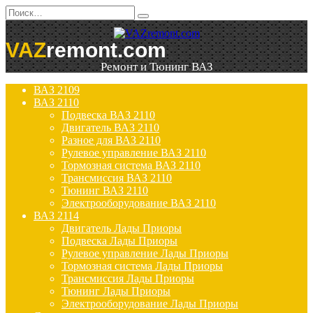
Перейти
Search
к
for:
содержанию
VAZ
remont.com
Ремонт и Тюнинг ВАЗ
ВАЗ 2109
ВАЗ 2110
Подвеска ВАЗ 2110
Двигатель ВАЗ 2110
Разное для ВАЗ 2110
Рулевое управление ВАЗ 2110
Тормозная система ВАЗ 2110
Трансмиссия ВАЗ 2110
Тюнинг ВАЗ 2110
Электрооборудование ВАЗ 2110
ВАЗ 2114
Двигатель Лады Приоры
Подвеска Лады Приоры
Рулевое управление Лады Приоры
Тормозная система Лады Приоры
Трансмиссия Лады Приоры
Тюнинг Лады Приоры
Электрооборудование Лады Приоры