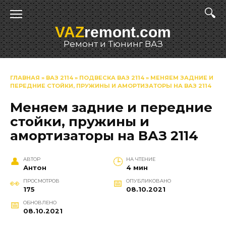
Перейти
к
VAZ
remont.com
содержанию
Ремонт и Тюнинг ВАЗ
ГЛАВНАЯ
»
ВАЗ 2114
»
ПОДВЕСКА ВАЗ 2114
»
МЕНЯЕМ ЗАДНИЕ И
ПЕРЕДНИЕ СТОЙКИ, ПРУЖИНЫ И АМОРТИЗАТОРЫ НА ВАЗ 2114
Меняем задние и передние
стойки, пружины и
амортизаторы на ВАЗ 2114
АВТОР
НА ЧТЕНИЕ
Антон
4 мин
ПРОСМОТРОВ
ОПУБЛИКОВАНО
175
08.10.2021
ОБНОВЛЕНО
08.10.2021