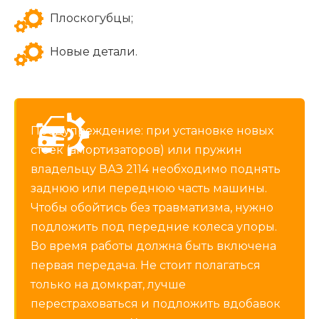
Плоскогубцы;
Новые детали.
Предупреждение: при установке новых
стоек (амортизаторов) или пружин
владельцу ВАЗ 2114 необходимо поднять
заднюю или переднюю часть машины.
Чтобы обойтись без травматизма, нужно
подложить под передние колеса упоры.
Во время работы должна быть включена
первая передача. Не стоит полагаться
только на домкрат, лучше
перестраховаться и подложить вдобавок