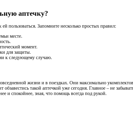
льную аптечку?
к ей пользоваться. Запомните несколько простых правил:
емьи месте.
ость.
ритический момент.
ки для защиты.
ми к следующему случаю.
вседневной жизни и в поездках. Они максимально укомплектов
оит обзавестись такой аптечкой уже сегодня. Главное – не забыв
ее и спокойнее, зная, что помощь всегда под рукой.