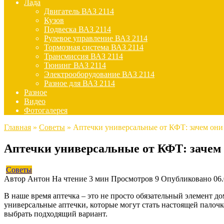
Лада
Двигатель ВАЗ 2114
Кузов
Подвеска ВАЗ 2114
Рулевое управление ВАЗ 2114
Тормозная система ВАЗ 2114
Трансмиссия ВАЗ 2114
Тюнинг ВАЗ 2114
Электрооборудование ВАЗ 2114
Разное для ВАЗ 2114
Разное
Видео
Фотогалерея
Главная
»
Советы
»
Аптечки универсальные от КФТ: зачем он
Аптечки универсальные от КФТ: зачем
Советы
Автор
Антон
На чтение
3 мин
Просмотров
9
Опубликовано
06
В наше время аптечка – это не просто обязательный элемент 
универсальные аптечки, которые могут стать настоящей палочк
выбрать подходящий вариант.