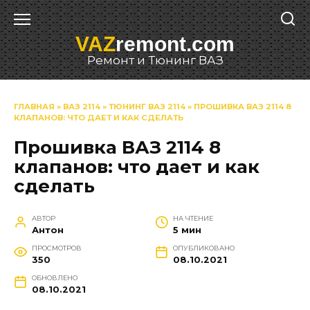
Перейти
к
VAZ
remont.com
содержанию
Ремонт и Тюнинг ВАЗ
ГЛАВНАЯ
»
ВАЗ 2114
»
ТЮНИНГ ВАЗ 2114
»
ПРОШИВКА ВАЗ 2114 8
КЛАПАНОВ: ЧТО ДАЕТ И КАК СДЕЛАТЬ
Прошивка ВАЗ 2114 8
клапанов: что дает и как
сделать
АВТОР
НА ЧТЕНИЕ
Антон
5 мин
ПРОСМОТРОВ
ОПУБЛИКОВАНО
350
08.10.2021
ОБНОВЛЕНО
08.10.2021