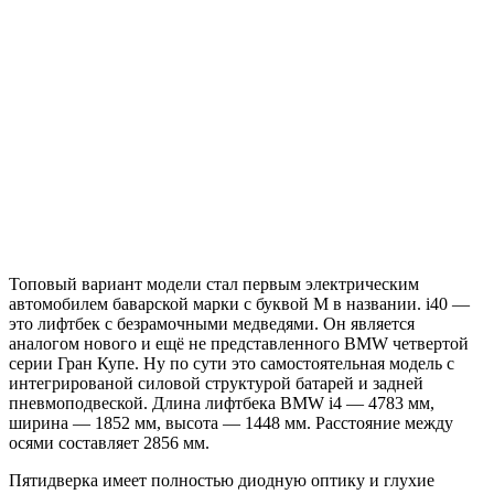
Топовый вариант модели стал первым электрическим
автомобилем баварской марки с буквой М в названии. i40 —
это л
ифтбек
с
безрамочными медведями. Он является
аналогом нового и ещё не представленного BMW четвертой
серии Гран Купе. Ну по сути это самостоятельная модель с
интегрированой силовой структурой батарей и задней
пневмоподвеской. Длина л
ифтбека
BMW i4 — 4783 мм,
ширина — 1852 мм, высота — 1448 мм. Расстояние между
осями составляет 2856 мм.
Пятидверка имеет полностью диодную оптику и глухие