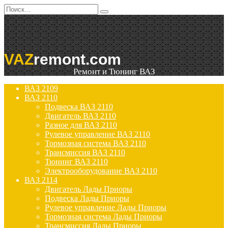
Перейти
Search
к
for:
содержанию
VAZ
remont.com
Ремонт и Тюнинг ВАЗ
ВАЗ 2109
ВАЗ 2110
Подвеска ВАЗ 2110
Двигатель ВАЗ 2110
Разное для ВАЗ 2110
Рулевое управление ВАЗ 2110
Тормозная система ВАЗ 2110
Трансмиссия ВАЗ 2110
Тюнинг ВАЗ 2110
Электрооборудование ВАЗ 2110
ВАЗ 2114
Двигатель Лады Приоры
Подвеска Лады Приоры
Рулевое управление Лады Приоры
Тормозная система Лады Приоры
Трансмиссия Лады Приоры