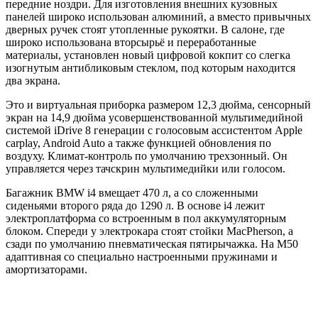
передние ноздри. Для изготовления внешних кузовных
панелей широко использован алюминий, а вместо привычных
дверных ручек стоят утопленные рукоятки. В салоне, где
широко использована вторсырьё и переработанные
материалы, установлен новый цифровой кокпит со слегка
изогнутым антибликовым стеклом, под которым находится
два экрана.
Это и виртуальная приборка размером 12,3 дюйма, сенсорный
экран на 14,9 дюйма усовершенствованной мультимедийной
системой iDrive 8 генерации с голосовым ассистентом Apple
carplay, Android Auto а также функцией обновления по
воздуху. Климат-контроль по умолчанию трехзонный. Он
управляется через тачскрин мультимедийки или голосом.
Багажник BMW i4 вмещает 470 л, а со сложенными
сиденьями второго ряда до 1290 л. В основе i4 лежит
электроплатформа со встроенным в пол аккумуляторным
блоком. Спереди у электрокара стоят стойки MacPherson, а
сзади по умолчанию пневматическая пятирычажка. На M50
адаптивная со специально настроенными пружинами и
амортизаторами.