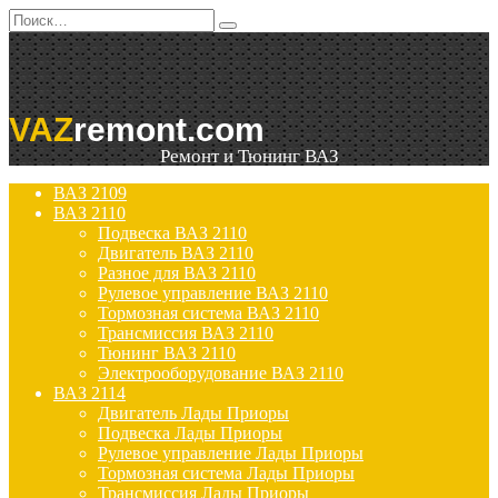
Перейти
Search
к
for:
содержанию
VAZ
remont.com
Ремонт и Тюнинг ВАЗ
ВАЗ 2109
ВАЗ 2110
Подвеска ВАЗ 2110
Двигатель ВАЗ 2110
Разное для ВАЗ 2110
Рулевое управление ВАЗ 2110
Тормозная система ВАЗ 2110
Трансмиссия ВАЗ 2110
Тюнинг ВАЗ 2110
Электрооборудование ВАЗ 2110
ВАЗ 2114
Двигатель Лады Приоры
Подвеска Лады Приоры
Рулевое управление Лады Приоры
Тормозная система Лады Приоры
Трансмиссия Лады Приоры