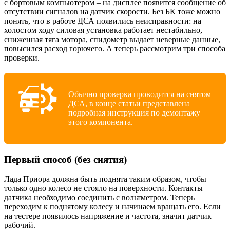
с бортовым компьютером – на дисплее появится сообщение об
отсутствии сигналов на датчик скорости. Без БК тоже можно
понять, что в работе ДСА появились неисправности: на
холостом ходу силовая установка работает нестабильно,
сниженная тяга мотора, спидометр выдает неверные данные,
повысился расход горючего. А теперь рассмотрим три способа
проверки.
Обычно проверка проводится на снятом
ДСА, в конце статьи представлена
подробная инструкция по демонтажу
этого компонента.
Первый способ (без снятия)
Лада Приора должна быть поднята таким образом, чтобы
только одно колесо не стояло на поверхности. Контакты
датчика необходимо соединить с вольтметром. Теперь
переходим к поднятому колесу и начинаем вращать его. Если
на тестере появилось напряжение и частота, значит датчик
рабочий.