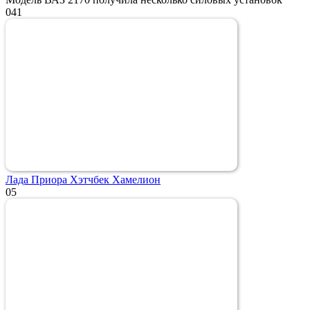
0
41
Лада Приора Хэтчбек Хамелион
0
5