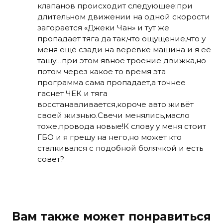
клапанов происходит следующее:при
длительном движении на одной скорости
загорается «Джеки Чан» и тут же
пропадает тяга да так,что ощущение,что у
меня ещё сзади на верёвке машина и я её
тащу…при этом явное троение движка,но
потом через какое то время эта
программа сама пропадает,а точнее
гаснет ЧЕК и тяга
восстанавливается,короче авто живёт
своей жизнью.Свечи менялись,масло
тоже,провода новые!К слову у меня стоит
ГБО и я грешу на него,но может кто
сталкивался с подобной болячкой и есть
совет?
Вам также может понравиться