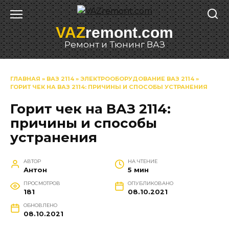
Перейти
к
VAZ
remont.com
содержанию
Ремонт и Тюнинг ВАЗ
ГЛАВНАЯ
»
ВАЗ 2114
»
ЭЛЕКТРООБОРУДОВАНИЕ ВАЗ 2114
»
ГОРИТ ЧЕК НА ВАЗ 2114: ПРИЧИНЫ И СПОСОБЫ УСТРАНЕНИЯ
Горит чек на ВАЗ 2114:
причины и способы
устранения
АВТОР
НА ЧТЕНИЕ
Антон
5 мин
ПРОСМОТРОВ
ОПУБЛИКОВАНО
181
08.10.2021
ОБНОВЛЕНО
08.10.2021