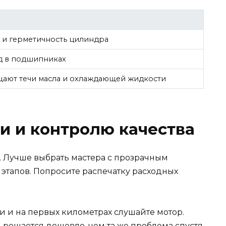
 и герметичность цилиндра
од в подшипниках
ают течи масла и охлаждающей жидкости
и и контролю качества
. Лучше выбрать мастера с прозрачным
тапов. Попросите распечатку расходных
 и на первых километрах слушайте мотор.
 решается дешевле, чем та же проблема спустя