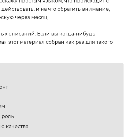
асскажу простым языком, что происходит с
а действовать, и на что обратить внимание,
рскую через месяц.
ых описаний. Если вы когда-нибудь
а», этот материал собран как раз для такого
онт
ом
 роль
ю качества