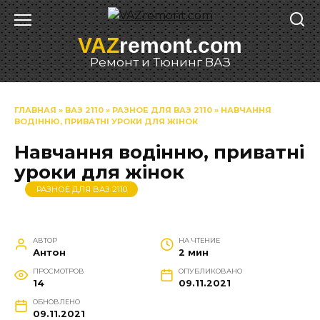
Перейти
к
VAZ
remont.com
содержанию
Ремонт и Тюнинг ВАЗ
ГЛАВНАЯ
»
ВАЗ 2110
»
РАЗНОЕ ДЛЯ ВАЗ 2110
»
НАВЧАННЯ
ВОДІННЮ, ПРИВАТНІ УРОКИ ДЛЯ ЖІНОК
Навчання водінню, приватні
уроки для жінок
РАЗНОЕ ДЛЯ ВАЗ 2110
АВТОР
НА ЧТЕНИЕ
Антон
2 мин
ПРОСМОТРОВ
ОПУБЛИКОВАНО
14
09.11.2021
ОБНОВЛЕНО
09.11.2021