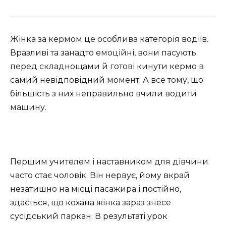
Жінка за кермом це особлива категорія водіїв.
Вразливі та занадто емоційні, вони пасують
перед складнощами й готові кинути кермо в
самий невідповідний момент. А все тому, що
більшість з них неправильно вчили водити
машину.
Першим учителем і наставником для дівчини
часто стає чоловік. Він нервує, йому вкрай
незатишно на місці пасажира і постійно,
здається, що кохана жінка зараз знесе
сусідський паркан. В результаті урок