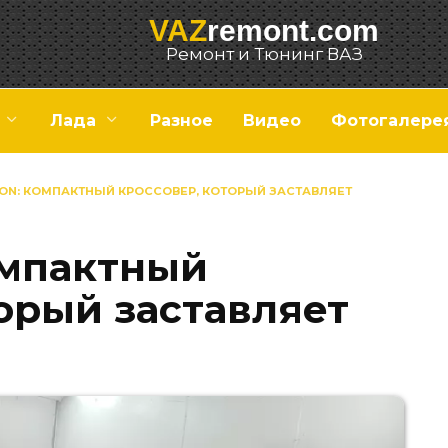
VAZ
remont.com
Ремонт и Тюнинг ВАЗ
Лада
Разное
Видео
Фотогалере
ION: КОМПАКТНЫЙ КРОССОВЕР, КОТОРЫЙ ЗАСТАВЛЯЕТ
компактный
орый заставляет
я