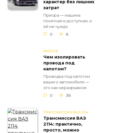
характер без лишних
затрат
Приора — машина
понятная и доступная, и
ей не чуждо
0
6
РАЗНОЕ
Чем изолировать
провода под
капотом?
Проводка под капотом
вашего автомобиля —
это как неразрывное
0
36
ТРАНСМИССИЯ ВАЗ 2114
Трансмиссия ВАЗ
2114: практично,
просто, можно