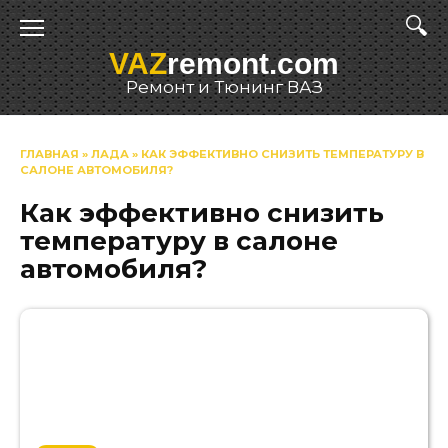
Перейти
к
VAZ
remont.com
содержанию
Ремонт и Тюнинг ВАЗ
ГЛАВНАЯ
»
ЛАДА
»
КАК ЭФФЕКТИВНО СНИЗИТЬ ТЕМПЕРАТУРУ В
САЛОНЕ АВТОМОБИЛЯ?
Как эффективно снизить
температуру в салоне
автомобиля?