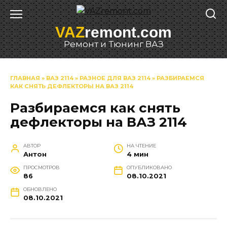
Перейти
к
VAZ
remont.com
содержанию
Ремонт и Тюнинг ВАЗ
ГЛАВНАЯ
»
ВАЗ 2114
»
РАЗНОЕ ДЛЯ ВАЗ 2114
»
РАЗБИРАЕМСЯ
КАК СНЯТЬ ДЕФЛЕКТОРЫ НА ВАЗ 2114
Разбираемся как снять
дефлекторы на ВАЗ 2114
АВТОР
НА ЧТЕНИЕ
Антон
4 мин
ПРОСМОТРОВ
ОПУБЛИКОВАНО
86
08.10.2021
ОБНОВЛЕНО
08.10.2021