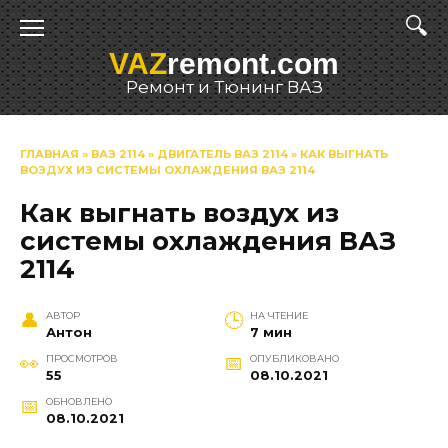
Перейти
к
VAZ
remont.com
содержанию
Ремонт и Тюнинг ВАЗ
ГЛАВНАЯ
»
ВАЗ 2114
»
ДВИГАТЕЛЬ ВАЗ 2114
»
КАК ВЫГНАТЬ
ВОЗДУХ ИЗ СИСТЕМЫ ОХЛАЖДЕНИЯ ВАЗ 2114
Как выгнать воздух из
системы охлаждения ВАЗ
2114
АВТОР
НА ЧТЕНИЕ
Антон
7 мин
ПРОСМОТРОВ
ОПУБЛИКОВАНО
55
08.10.2021
ОБНОВЛЕНО
08.10.2021