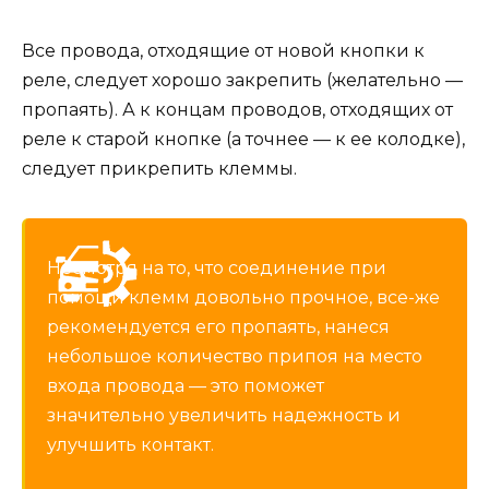
Все провода, отходящие от новой кнопки к
реле, следует хорошо закрепить (желательно —
пропаять). А к концам проводов, отходящих от
реле к старой кнопке (а точнее — к ее колодке),
следует прикрепить клеммы.
Несмотря на то, что соединение при
помощи клемм довольно прочное, все-же
рекомендуется его пропаять, нанеся
небольшое количество припоя на место
входа провода — это поможет
значительно увеличить надежность и
улучшить контакт.