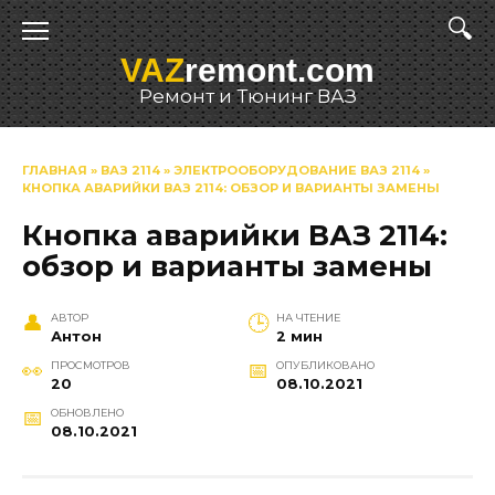
Перейти
к
VAZ
remont.com
содержанию
Ремонт и Тюнинг ВАЗ
ГЛАВНАЯ
»
ВАЗ 2114
»
ЭЛЕКТРООБОРУДОВАНИЕ ВАЗ 2114
»
КНОПКА АВАРИЙКИ ВАЗ 2114: ОБЗОР И ВАРИАНТЫ ЗАМЕНЫ
Кнопка аварийки ВАЗ 2114:
обзор и варианты замены
АВТОР
НА ЧТЕНИЕ
Антон
2 мин
ПРОСМОТРОВ
ОПУБЛИКОВАНО
20
08.10.2021
ОБНОВЛЕНО
08.10.2021